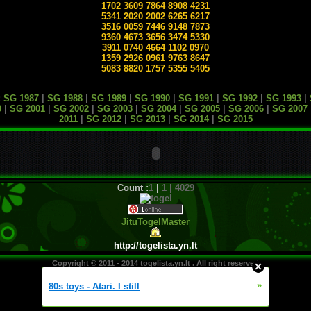
1702 3609 7864 8908 4231
5341 2020 2002 6265 6217
3516 0059 7446 9148 7873
9360 4673 3656 3474 5330
3911 0740 4664 1102 0970
1359 2926 0961 9763 8647
5083 8820 1757 5355 5405
:
SG 1987
|
SG 1988
|
SG 1989
|
SG 1990
|
SG 1991
|
SG 1992
|
SG 1993
|
0
|
SG 2001
|
SG 2002
|
SG 2003
|
SG 2004
|
SG 2005
|
SG 2006
|
SG 2007
2011
|
SG 2012
|
SG 2013
|
SG 2014
|
SG 2015
Count :
1
|
1 | 4029
Jitu
Togel
Master
http://togelista.yn.lt
Copyright © 2011 - 2014
togelista
.yn.lt . All right reserved
»
80s toys - Atari. I still