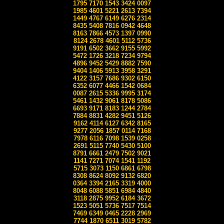
1795 7170 1543 3424 0097
1985 4601 5221 2613 7394
1449 4767 6149 6276 2314
8435 5408 7816 0942 4648
8163 7866 4573 1397 0990
8124 2678 4601 5112 5736
9191 6502 3662 9155 5992
5472 1726 3218 7234 9794
4896 9452 5429 8882 7590
9404 1406 5913 3958 3291
4122 3157 7686 9302 6150
6352 6077 4466 1542 0684
0087 2615 5336 9995 3174
5461 1432 9061 8178 5086
6693 9171 8183 1244 2784
7884 8831 4282 9451 5126
9162 4114 6127 6342 8165
9277 2056 1857 0114 7168
7978 6116 7098 1539 0258
2691 5115 7740 5430 5100
8791 6661 2479 7502 9021
1141 7271 7074 1541 1192
5715 3073 1150 6861 6798
8308 8624 8092 9132 6820
0364 3394 2165 3319 4000
8048 6088 5851 6984 4840
3118 2875 9952 6184 3672
1523 5051 5736 7517 7514
7469 6349 0465 2228 2969
7744 1870 6511 3019 5782