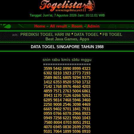
Tanggal:
Jum'at, 7 Agustus 2026
Jam:
20:11:02
WIB
Home
~
All result
~
Room
~
Admin
PREDIKSI TOGEL HARI INI
*
DATA TOGEL
*
FB TOGEL
ads :
Best Java Games, Apps
DATA TOGEL SINGAPORE TAHUN 1988
snin rabu kmis sbtu mggu
====================
3599 5442 0990 8999 4323
6302 0210 1923 2773 7193
3589 8651 6805 9294 9375
1412 6353 8520 5760 1712
7142 1768 8976 4660 4203
4859 7571 2763 5004 6861
8943 1170 7126 6266 5261
6285 9814 7468 5946 3460
2250 9008 2546 3098 4469
6665 9402 9701 1841 7931
0959 0766 6078 2966 8923
0949 7258 6221 9500 1043
7580 8004 0703 8051 2911
4070 6945 0830 2699 2705
9101 7064 1899 5596 0910