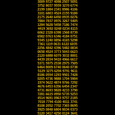
3009 9727 4098 2507 5091
3752 8037 9559 3270 6774
2199 1884 2341 8986 4106
3101 6803 4524 2155 9180
2175 2640 6450 0935 0276
7884 7837 0976 3267 5405
1284 5628 5458 7186 7474
4419 3692 0248 0234 8115
6062 2328 6398 1568 8739
6582 0763 6346 4184 0751
9345 1240 0856 4165 5298
7361 1119 0631 6122 6035
2256 4842 4396 5482 0834
0658 4524 3773 5043 6623
2120 6888 6079 3032 8001
4439 2834 9418 4966 6617
5371 5975 2538 2975 7505
6464 8009 6740 0640 0738
5129 3275 6294 9791 9611
8186 0554 1293 9501 7428
0205 4736 9888 1704 5904
1974 5622 4874 9766 7292
4676 6453 6356 6454 2347
4731 8693 9828 4233 3790
7281 6615 0950 5735 5253
4514 9691 0963 9757 2185
7018 7794 4100 4011 3741
8108 2052 7702 7365 8695
3925 0848 6804 8034 0373
5120 3417 4250 0124 3641