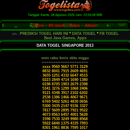
Tanggal:
Kamis, 06 Agustus 2026
Jam:
23:54:08
WIB
Home
~
All result
~
Room
~
Admin
PREDIKSI TOGEL HARI INI
*
DATA TOGEL
*
FB TOGEL
ads :
Best Java Games, Apps
DATA TOGEL SINGAPORE 2013
snin rabu kmis sbtu mggu
====================
xxxx 9560 5667 5771 3129
8832 8041 7915 2609 4691
3655 1251 4332 6647 4515
0223 2849 4714 1690 1380
0198 8705 1903 2679 2398
5341 3276 1299 1068 2406
9121 4348 3917 2102 6202
2538 1386 1466 4067 9671
6769 5402 5261 4830 0656
5300 3435 2147 9336 3327
7817 5609 2895 7921 9522
4073 8563 6457 4001 5628
1598 7530 3249 9980 8568
5922 6840 1375 4335 7993
8301 1961 8836 7595 1017