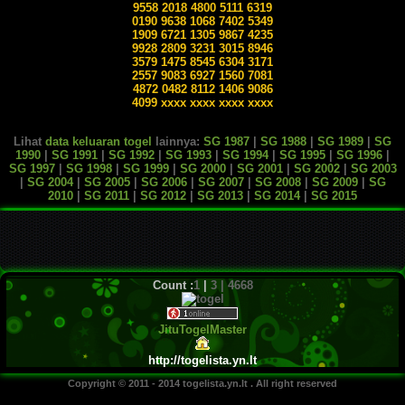
9558 2018 4800 5111 6319
0190 9638 1068 7402 5349
1909 6721 1305 9867 4235
9928 2809 3231 3015 8946
3579 1475 8545 6304 3171
2557 9083 6927 1560 7081
4872 0482 8112 1406 9086
4099 xxxx xxxx xxxx xxxx
Lihat
data keluaran togel
lainnya:
SG 1987
|
SG 1988
|
SG 1989
|
SG
1990
|
SG 1991
|
SG 1992
|
SG 1993
|
SG 1994
|
SG 1995
|
SG 1996
|
SG 1997
|
SG 1998
|
SG 1999
|
SG 2000
|
SG 2001
|
SG 2002
|
SG 2003
|
SG 2004
|
SG 2005
|
SG 2006
|
SG 2007
|
SG 2008
|
SG 2009
|
SG
2010
|
SG 2011
|
SG 2012
|
SG 2013
|
SG 2014
|
SG 2015
Count :
1
|
3 | 4668
Jitu
Togel
Master
http://togelista.yn.lt
Copyright © 2011 - 2014
togelista
.yn.lt . All right reserved