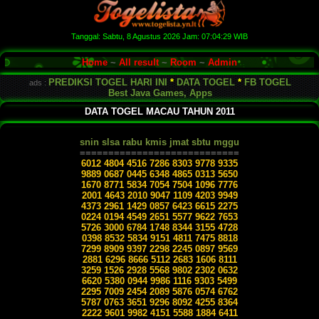
Tanggal:
Sabtu, 8 Agustus 2026
Jam:
07:04:30
WIB
Home
~
All result
~
Room
~
Admin
PREDIKSI TOGEL HARI INI
*
DATA TOGEL
*
FB TOGEL
ads :
Best Java Games, Apps
DATA TOGEL MACAU TAHUN 2011
snin slsa rabu kmis jmat sbtu mggu
============================
6012 4804 4516 7286 8303 9778 9335
9889 0687 0445 6348 4865 0313 5650
1670 8771 5834 7054 7504 1096 7776
2001 4643 2010 9047 1109 4203 9949
4373 2961 1429 0857 6423 6615 2275
0224 0194 4549 2651 5577 9622 7653
5726 3000 6784 1748 8344 3155 4728
0398 8532 5834 9151 4811 7475 8818
7299 8909 9397 2298 2245 0897 9569
2881 6296 8666 5112 2683 1606 8111
3259 1526 2928 5568 9802 2302 0632
6620 5380 0944 9986 1116 9303 5499
2295 7009 2454 2089 5876 0574 6762
5787 0763 3651 9296 8092 4255 8364
2222 9601 9982 4151 5588 1884 6411