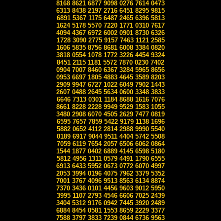
8168 8621 6877 9098 0276 7614 0473
6313 8438 2197 2716 6451 8295 9815
6891 5367 1175 6487 2465 6396 5813
1624 5178 5570 7220 1771 0310 7617
4094 4367 6972 6002 0901 8730 6326
1728 3090 2775 9157 7463 1121 2585
1606 5835 8756 8681 6008 3384 0820
3818 0554 1078 1772 3226 4454 9324
8451 2115 1181 5572 7870 0230 7402
0904 7007 8460 6367 3284 5965 8656
0953 6697 1805 4883 4645 3589 8203
2909 9947 6727 1022 6049 7902 1443
2607 0488 2645 5634 0600 3348 3833
6646 7313 0301 1184 8688 1616 7076
8661 8228 2228 9949 9529 1583 1055
3480 2908 6070 4505 2629 7477 0819
6595 7657 7859 5422 9179 1138 1696
5882 0652 4112 2814 2988 9990 5540
0189 6917 9044 9511 4404 5742 5508
7059 6119 7654 2057 6506 6062 0864
1544 1877 0402 6889 4145 6598 5180
5812 4956 1311 0579 4491 1790 6555
6913 6433 5952 0673 0772 6070 4997
2053 3994 0196 4075 7962 3379 5352
7001 3767 4096 9513 8563 6134 8874
7370 3436 0101 4456 9603 9012 5950
3995 1107 2793 4546 6606 7025 2439
3404 5312 9176 0942 7445 3920 2489
6884 8454 0581 1553 8659 2229 3377
7588 3797 3833 7239 0844 6736 9563