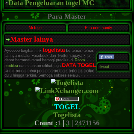
Data Pengeluaran togel MC
Para Master
Mr.togel
Biru community
Master lainya
togelista
Ayooooo bagikan link
ke teman-teman
lainnya melalui Facebook dan Twitter supaya kita
dapat berramai-ramai berbagi prediksi di
Room
DATA TOGEL
prediksi
dan silahkan dilihat juga
Tweet
Untuk mengetahui pengeluaran togel terlengkap dari
dulu hingga terkini. Semoga sukses selalu . . .
TOGEL
Togel
ista
Count :
1
|
3 | 2471156