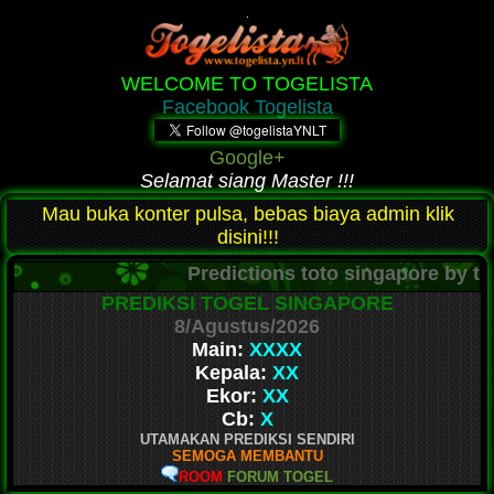
WELCOME TO TOGELISTA
Facebook Togelista
Google+
Selamat siang Master !!!
Mau buka konter pulsa, bebas biaya admin klik
disini!!!
Predictions toto singapore by toge
PREDIKSI TOGEL SINGAPORE
8/Agustus/2026
Main:
XXXX
Kepala:
XX
Ekor:
XX
Cb:
X
UTAMAKAN PREDIKSI SENDIRI
SEMOGA MEMBANTU
ROOM
FORUM TOGEL